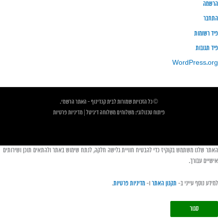
הרשמה
התחבר
פיד רשומות
פיד תגובות
WordPress.org
© כל הזכויות שמורות לבית קנדינוף - האתר הרשמי.
פיתוח טכנולוגי:
משלוחים
משלוחה דיגיטל
|
מדיניות פרטיות
האתר שלנו משתמש בקוקיז כדי להבטיח חוויית גלישה חלקה, לנתח שימוש באתר ולהתאים תוכן ושירותים
אישיים עבורך.
למידע נוסף עייני ב-
תקנון האתר
ו-
מדיניות פרטיות
.
סגור