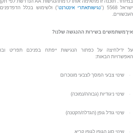
מיוחד. תוכנה זו מתאימה אותו לרמתהנגישות
AA
הנדרשת לפי תקן
שראל 5568 ("
נגישותאתרי אינטרנט
") ולשימוש בכלל הדפדפנים
העכשוויים.
איךמשתמשים בשירות ההנגשה שלנו?
על ידילחיצה על כפתור הנגישות ייפתח בפניכם תפריט ובו
האפשרויות הבאות:
שינוי צבעי המסך לצבעי מונוכרום
·
שינוי ניגודיות (גבוהה/נמוכה)
·
שינוי גודל גופן (הגדלה/הקטנה)
·
שינוי סוג הגופן לגופן קריא
·