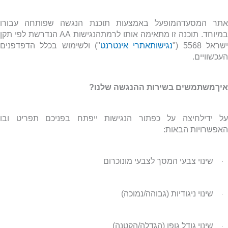
אתר המסעדהמופעל באמצעות תוכנת הנגשה שפותחה עבורו
מיוחד. תוכנה זו מתאימה אותו לרמתהנגישות
AA
הנדרשת לפי תקן
שראל 5568 ("
נגישותאתרי אינטרנט
") ולשימוש בכלל הדפדפנים
העכשוויים.
איךמשתמשים בשירות ההנגשה שלנו?
על ידילחיצה על כפתור הנגישות ייפתח בפניכם תפריט ובו
האפשרויות הבאות:
שינוי צבעי המסך לצבעי מונוכרום
·
שינוי ניגודיות (גבוהה/נמוכה)
·
שינוי גודל גופן (הגדלה/הקטנה)
·